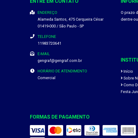
ENTRE EM CONTATO
INFOR
ENDEREÇO
O prazo 
Alameda Santos, 475
Cerqueira César
dentre o
01419-000
/
São Paulo
- SP
TELEFONE
11983720641
E-MAIL
INSTIT
gengraf@gengraf.com.br
HORÁRIO DE ATENDIMENTO
Início
Comercial
Sobre N
Como Div
Festa Jun
FORMAS DE PAGAMENTO