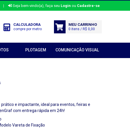
|
Seja bem-vindo(a), faça seu
Login
ou
Cadastre-se
CALCULADORA
MEU CARRINHO
compre por metro
0 itens / R$ 0,00
OTOS
PLOTAGEM
COMUNICAÇÃO VISUAL
S
prático e impactante, ideal para eventos, feiras e
GenGraf com entrega rápida em 24h!
o
Modelo Vareta de Fixação