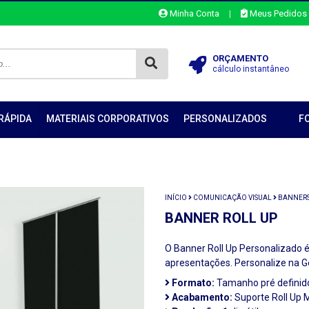
Minha Conta
|
Meus Pedidos
ORÇAMENTO
cálculo instantâneo
RÁPIDA
MATERIAIS CORPORATIVOS
PERSONALIZADOS
F
INÍCIO
COMUNICAÇÃO VISUAL
BANNER
BANNER ROLL UP
O Banner Roll Up Personalizado é 
apresentações. Personalize na 
Formato:
Tamanho pré definid
Acabamento:
Suporte Roll Up 