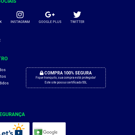
SOCIAIS
K
INSTAGRAM
GOOGLE PLUS
TWITTER
E
TRO
dos
COMPRA 100% SEGURA
tos
Fique tranquilo, sua compra está protegida!
didos
Este site possui certificado SSL
EGURANÇA