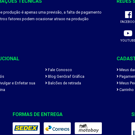
MAÇÕES TÉCNICAS
REDES 
de produção é apenas uma previsão, a falta de pagamento
utros fatores podem ocasionar atraso na produção
FACEBOO
YOUTUB
UCIONAL
CADAS
Fale Conosco
Meus da
ós
Blog GenGraf Gráfica
Pagamen
ulgar e Enfeitar sua
Balcões de retirada
Meus Pe
ina
Carrinho
FORMAS DE ENTREGA
S