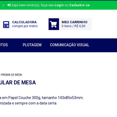
|
Seja bem-vindo(a), faça seu
Login
ou
Cadastre-se
CALCULADORA
MEU CARRINHO
compre por metro
0 itens / R$ 0,00
OTOS
PLOTAGEM
COMUNICAÇÃO VISUAL
PRISMA DE MESA
ULAR DE MESA
ta em Papel Couche 300g, tamanho 143x85x53mm.
nizada e sempre com a data certa.