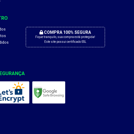
E
TRO
dos
COMPRA 100% SEGURA
tos
Fique tranquilo, sua compra está protegida!
didos
Este site possui certificado SSL
EGURANÇA