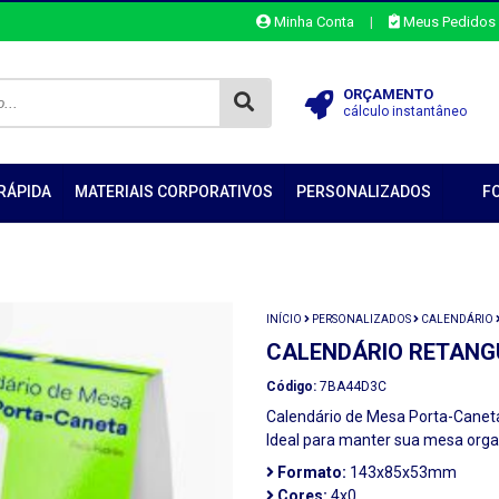
Minha Conta
|
Meus Pedidos
ORÇAMENTO
cálculo instantâneo
RÁPIDA
MATERIAIS CORPORATIVOS
PERSONALIZADOS
F
INÍCIO
PERSONALIZADOS
CALENDÁRIO
CALENDÁRIO RETANG
Código:
7BA44D3C
Calendário de Mesa Porta-Cane
Ideal para manter sua mesa orga
Formato:
143x85x53mm
Cores:
4x0