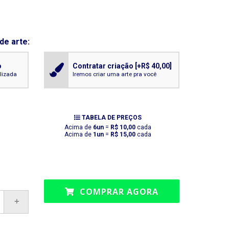
de arte:
o
Contratar criação
[+R$ 40,00]
alizada
Iremos criar uma arte pra você
TABELA DE PREÇOS
Acima de
6un
=
R$ 10,00
cada
Acima de
1un
=
R$ 15,00
cada
COMPRAR AGORA