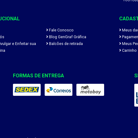
YOUTUB
UCIONAL
CADAS
Fale Conosco
Meus da
ós
Blog GenGraf Gráfica
Pagamen
ulgar e Enfeitar sua
Balcões de retirada
Meus Pe
ina
Carrinho
FORMAS DE ENTREGA
S