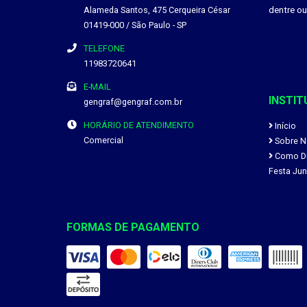
Alameda Santos, 475
Cerqueira César
dentre o
01419-000
/
São Paulo
- SP
TELEFONE
11983720641
E-MAIL
INSTIT
gengraf@gengraf.com.br
HORÁRIO DE ATENDIMENTO
Início
Comercial
Sobre N
Como Div
Festa Jun
FORMAS DE PAGAMENTO