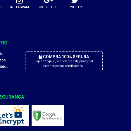
K
INSTAGRAM
GOOGLE PLUS
TWITTER
E
TRO
dos
COMPRA 100% SEGURA
tos
Fique tranquilo, sua compra está protegida!
didos
Este site possui certificado SSL
EGURANÇA