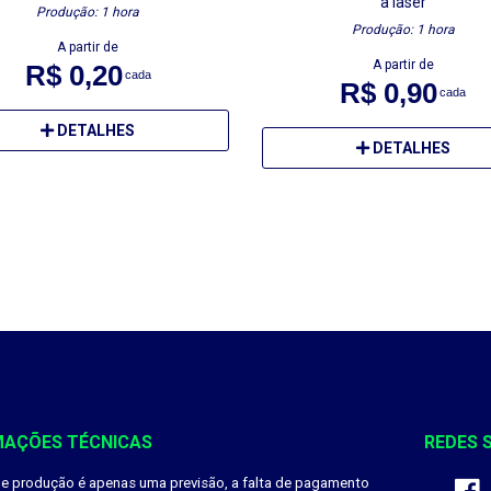
a laser
Produção: 1 hora
Produção: 1 hora
A partir de
A partir de
R$ 0,20
cada
R$ 0,90
cada
DETALHES
DETALHES
MAÇÕES TÉCNICAS
REDES 
de produção é apenas uma previsão, a falta de pagamento