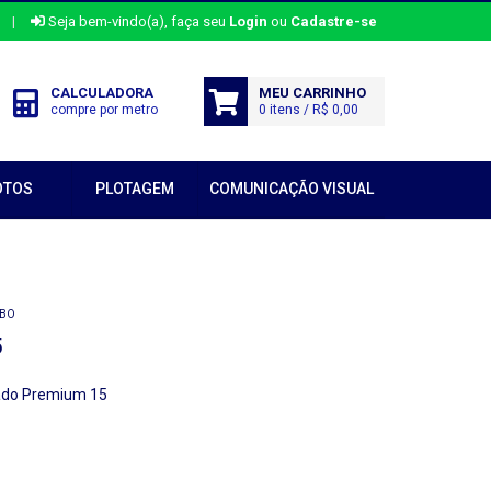
|
Seja bem-vindo(a), faça seu
Login
ou
Cadastre-se
CALCULADORA
MEU CARRINHO
compre por metro
0 itens / R$ 0,00
OTOS
PLOTAGEM
COMUNICAÇÃO VISUAL
MBO
5
ado Premium 15