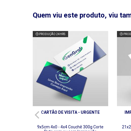
Quem viu este produto, viu t
PRODUÇÃO 24HRS
PROD
CARTÃO DE VISITA - URGENTE
IM
9x5cm
4x0 - 4x4
Couchê 300g
Corte
21x2