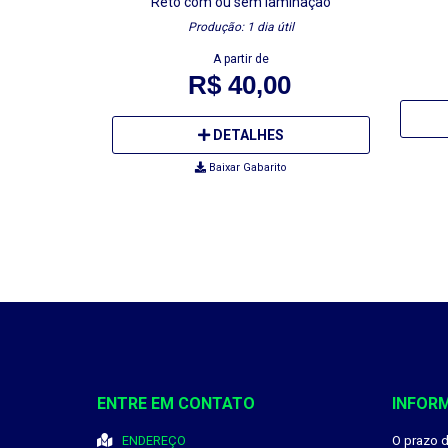
Reto
com ou sem laminação
Produção: 1 dia útil
A partir de
R$ 40,00
DETALHES
Baixar Gabarito
ENTRE EM CONTATO
INFOR
ENDEREÇO
O prazo 