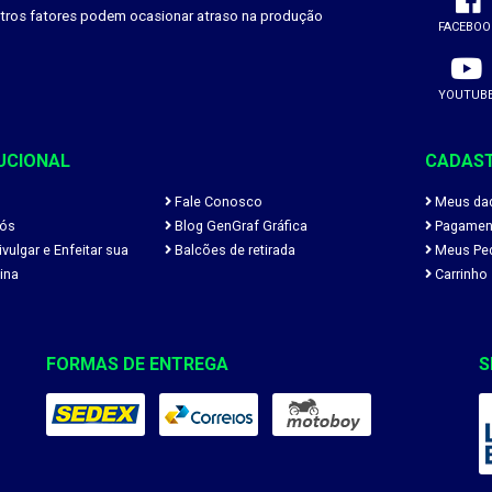
utros fatores podem ocasionar atraso na produção
FACEBOO
YOUTUB
UCIONAL
CADAS
Fale Conosco
Meus da
ós
Blog GenGraf Gráfica
Pagamen
ulgar e Enfeitar sua
Balcões de retirada
Meus Pe
ina
Carrinho
FORMAS DE ENTREGA
S