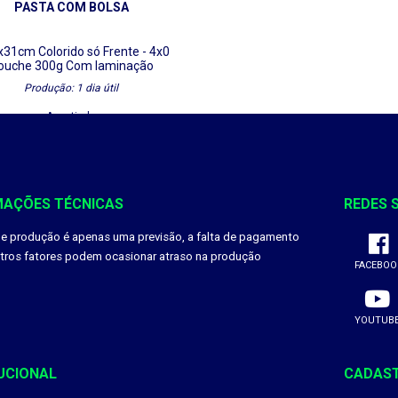
PASTA COM BOLSA
5x31cm
Colorido só Frente - 4x0
ouche 300g
Com laminação
Produção: 1 dia útil
A partir de
R$ 30,00
DETALHES
MAÇÕES TÉCNICAS
REDES 
Baixar Gabarito
de produção é apenas uma previsão, a falta de pagamento
utros fatores podem ocasionar atraso na produção
FACEBOO
YOUTUB
UCIONAL
CADAS