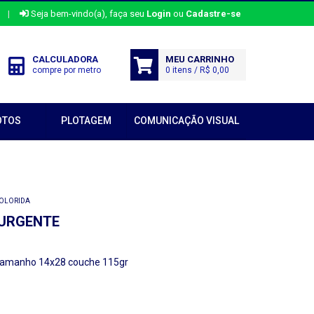
|
Seja bem-vindo(a), faça seu
Login
ou
Cadastre-se
CALCULADORA
MEU CARRINHO
compre por metro
0 itens / R$ 0,00
OTOS
PLOTAGEM
COMUNICAÇÃO VISUAL
COLORIDA
 URGENTE
e tamanho 14x28 couche 115gr