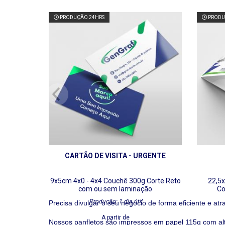
PRODUÇÃO 24HRS
PRODU
CARTÃO DE VISITA - URGENTE
9x5cm
4x0 - 4x4
Couchê 300g
Corte Reto
22,5
com ou sem laminação
Co
Produção: 1 dia útil
Precisa divulgar o seu negócio de forma eficiente e atr
A partir de
Nossos panfletos são impressos em papel 115g com alt