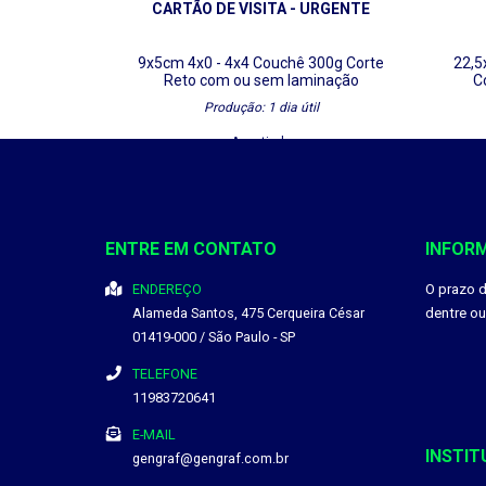
CARTÃO DE VISITA - URGENTE
9x5cm
4x0 - 4x4
Couchê 300g
Corte
22,
Reto
com ou sem laminação
C
Produção: 1 dia útil
A partir de
R$ 40,00
DETALHES
ENTRE EM CONTATO
INFOR
Baixar Gabarito
ENDEREÇO
O prazo 
Alameda Santos, 475
Cerqueira César
dentre o
01419-000
/
São Paulo
- SP
TELEFONE
11983720641
E-MAIL
INSTIT
gengraf@gengraf.com.br