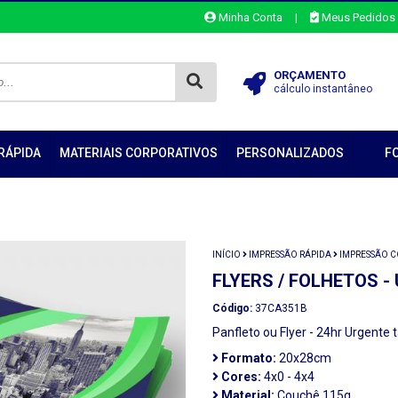
Minha Conta
|
Meus Pedidos
ORÇAMENTO
cálculo instantâneo
RÁPIDA
MATERIAIS CORPORATIVOS
PERSONALIZADOS
F
INÍCIO
IMPRESSÃO RÁPIDA
IMPRESSÃO 
FLYERS / FOLHETOS -
Código:
37CA351B
Panfleto ou Flyer - 24hr Urgent
Formato:
20x28cm
Cores:
4x0 - 4x4
Material:
Couchê 115g