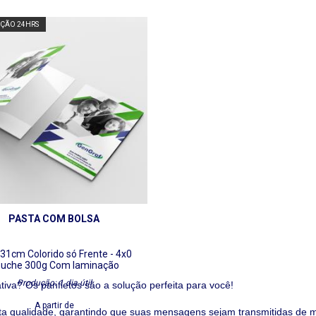
ÇÃO 24HRS
PASTA COM BOLSA
x31cm
Colorido só Frente - 4x0
uche 300g
Com laminação
Produção: 1 dia útil
ativa?
Os panfletos são a solução perfeita para você!
A partir de
a qualidade, garantindo que suas mensagens sejam transmitidas de m