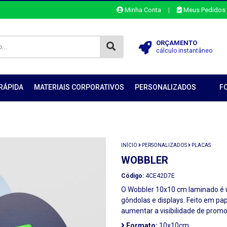
Minha Conta
|
Meus Pedidos
ORÇAMENTO
cálculo instantâneo
RÁPIDA
MATERIAIS CORPORATIVOS
PERSONALIZADOS
F
INÍCIO
PERSONALIZADOS
PLACAS
WOBBLER
Código:
4CE42D7E
O Wobbler 10x10 cm laminado é 
gôndolas e displays. Feito em pa
aumentar a visibilidade de prom
Formato:
10x10cm